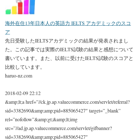
海外在住13年日本人の英語力 IELTS アカデミックのスコ
ア
先日受験したIELTSアカデミックの結果が発表されまし
た。この記事では実際のIELTS試験の結果と感想について
書いています。また、以前に受けたIELTS試験のスコアと
比較しています。
haruo-nz.com
2018-02-09 22:12
&amp;lt;a href=”//ck.jp.ap.valuecommerce.com/servlet/referral?
sid=3382690&amp;amp;pid=885065427″ target=”_blank”
rel=”nofollow”&amp;gt;&amp;lt;img
src=”//ad.jp.ap.valuecommerce.com/servlet/gifbanner?
sid=3382690&amp;amp;pid=885065427″