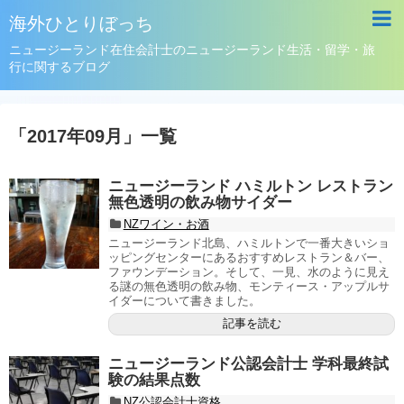
海外ひとりぼっち
ニュージーランド在住会計士のニュージーランド生活・留学・旅
行に関するブログ
「
2017年09月
」
一覧
ニュージーランド ハミルトン レストラン
無色透明の飲み物サイダー
NZワイン・お酒
ニュージーランド北島、ハミルトンで一番大きいショ
ッピングセンターにあるおすすめレストラン＆バー、
ファウンデーション。そして、一見、水のように見え
る謎の無色透明の飲み物、モンティース・アップルサ
イダーについて書きました。
記事を読む
ニュージーランド公認会計士 学科最終試
験の結果点数
NZ公認会計士資格