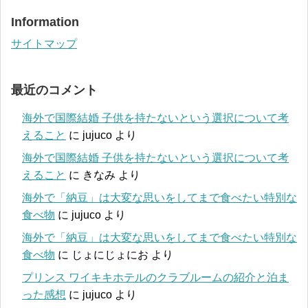
Information
サイトマップ
最近のコメント
海外で国際結婚 子供を持たないという選択について考
えること
に
jujuco
より
海外で国際結婚 子供を持たないという選択について考
えること
に
きなみ
より
海外で「納豆」は大変な思いをしてまで食べたい特別な
食べ物
に
jujuco
より
海外で「納豆」は大変な思いをしてまで食べたい特別な
食べ物
に
じょにじょにお
より
プリンス ワイキキホテルのクラブルームの紹介と泊ま
った感想
に
jujuco
より