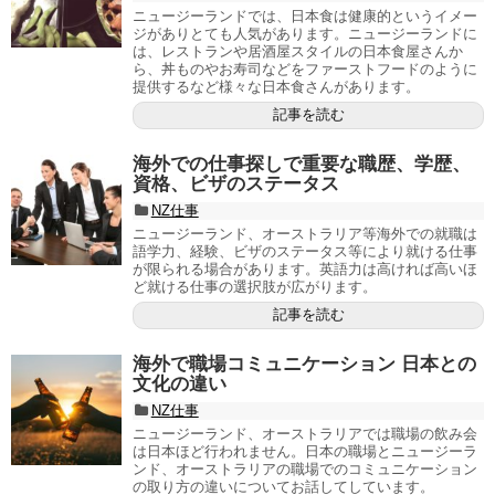
ニュージーランドでは、日本食は健康的というイメー
ジがありとても人気があります。ニュージーランドに
は、レストランや居酒屋スタイルの日本食屋さんか
ら、丼ものやお寿司などをファーストフードのように
提供するなど様々な日本食さんがあります。
記事を読む
海外での仕事探しで重要な職歴、学歴、
資格、ビザのステータス
NZ仕事
ニュージーランド、オーストラリア等海外での就職は
語学力、経験、ビザのステータス等により就ける仕事
が限られる場合があります。英語力は高ければ高いほ
ど就ける仕事の選択肢が広がります。
記事を読む
海外で職場コミュニケーション 日本との
文化の違い
NZ仕事
ニュージーランド、オーストラリアでは職場の飲み会
は日本ほど行われません。日本の職場とニュージーラ
ンド、オーストラリアの職場でのコミュニケーション
の取り方の違いについてお話してしています。