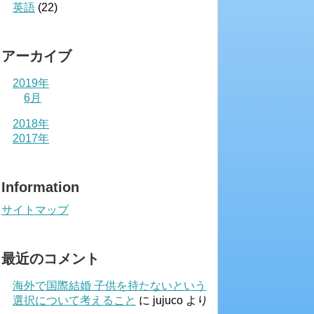
英語
(22)
アーカイブ
2019年
6月
2018年
2017年
Information
サイトマップ
最近のコメント
海外で国際結婚 子供を持たないという
選択について考えること
に
jujuco
より