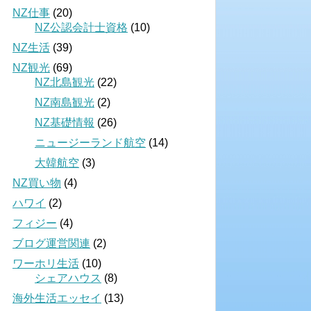
NZ仕事
(20)
NZ公認会計士資格
(10)
NZ生活
(39)
NZ観光
(69)
NZ北島観光
(22)
NZ南島観光
(2)
NZ基礎情報
(26)
ニュージーランド航空
(14)
大韓航空
(3)
NZ買い物
(4)
ハワイ
(2)
フィジー
(4)
ブログ運営関連
(2)
ワーホリ生活
(10)
シェアハウス
(8)
海外生活エッセイ
(13)