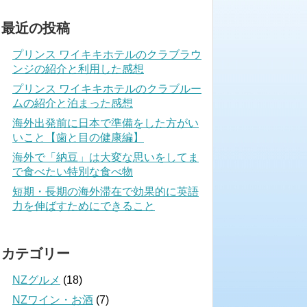
最近の投稿
プリンス ワイキキホテルのクラブラウ
ンジの紹介と利用した感想
プリンス ワイキキホテルのクラブルー
ムの紹介と泊まった感想
海外出発前に日本で準備をした方がい
いこと【歯と目の健康編】
海外で「納豆」は大変な思いをしてま
で食べたい特別な食べ物
短期・長期の海外滞在で効果的に英語
力を伸ばすためにできること
カテゴリー
NZグルメ
(18)
NZワイン・お酒
(7)