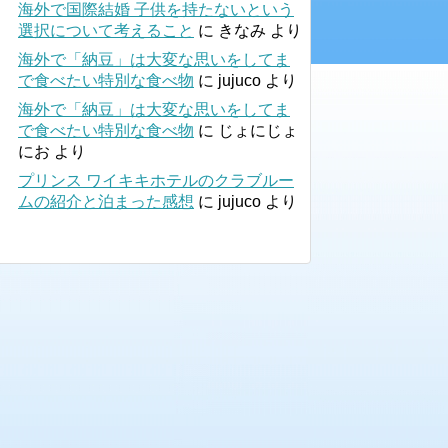
海外で国際結婚 子供を持たないという
選択について考えること
に
きなみ
より
海外で「納豆」は大変な思いをしてま
で食べたい特別な食べ物
に
jujuco
より
海外で「納豆」は大変な思いをしてま
で食べたい特別な食べ物
に
じょにじょ
にお
より
プリンス ワイキキホテルのクラブルー
ムの紹介と泊まった感想
に
jujuco
より