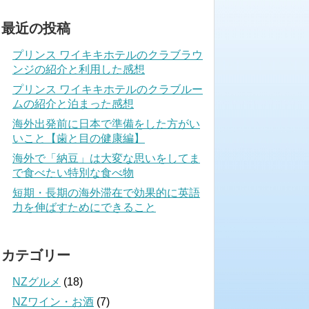
最近の投稿
プリンス ワイキキホテルのクラブラウ
ンジの紹介と利用した感想
プリンス ワイキキホテルのクラブルー
ムの紹介と泊まった感想
海外出発前に日本で準備をした方がい
いこと【歯と目の健康編】
海外で「納豆」は大変な思いをしてま
で食べたい特別な食べ物
短期・長期の海外滞在で効果的に英語
力を伸ばすためにできること
カテゴリー
NZグルメ
(18)
NZワイン・お酒
(7)