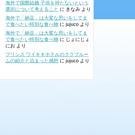
海外で国際結婚 子供を持たないという
選択について考えること
に
きなみ
より
海外で「納豆」は大変な思いをしてま
で食べたい特別な食べ物
に
jujuco
より
海外で「納豆」は大変な思いをしてま
で食べたい特別な食べ物
に
じょにじょ
にお
より
プリンス ワイキキホテルのクラブルー
ムの紹介と泊まった感想
に
jujuco
より