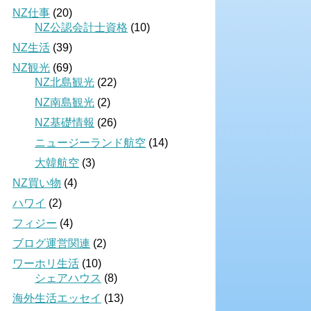
NZ仕事
(20)
NZ公認会計士資格
(10)
NZ生活
(39)
NZ観光
(69)
NZ北島観光
(22)
NZ南島観光
(2)
NZ基礎情報
(26)
ニュージーランド航空
(14)
大韓航空
(3)
NZ買い物
(4)
ハワイ
(2)
フィジー
(4)
ブログ運営関連
(2)
ワーホリ生活
(10)
シェアハウス
(8)
海外生活エッセイ
(13)