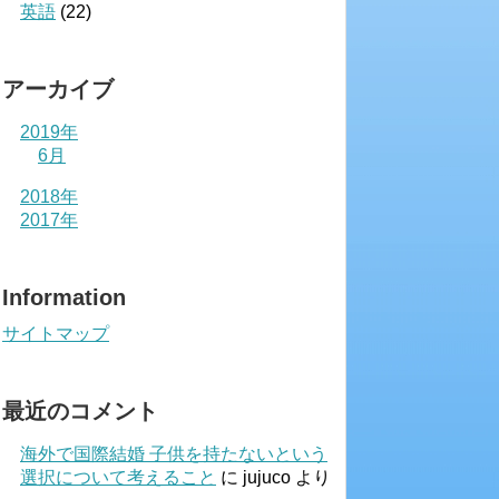
英語
(22)
アーカイブ
2019年
6月
2018年
2017年
Information
サイトマップ
最近のコメント
海外で国際結婚 子供を持たないという
選択について考えること
に
jujuco
より