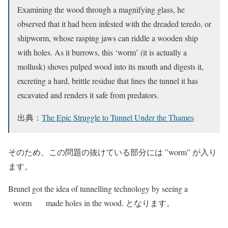
Examining the wood through a magnifying glass, he
observed that it had been infested with the dreaded teredo, or
shipworm, whose rasping jaws can riddle a wooden ship
with holes. As it burrows, this ‘worm’ (it is actually a
mollusk) shoves pulped wood into its mouth and digests it,
excreting a hard, brittle residue that lines the tunnel it has
excavated and renders it safe from predators.
出典：
The Epic Struggle to Tunnel Under the Thames
そのため、この問題の抜けている部分には ”worm” が入り
ます。
Brunel got the idea of tunnelling technology by seeing a
worm
made holes in the wood. となります。