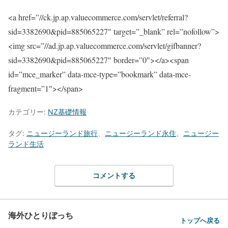
<a href=”//ck.jp.ap.valuecommerce.com/servlet/referral?
sid=3382690&pid=885065227″ target=”_blank” rel=”nofollow”>
<img src=”//ad.jp.ap.valuecommerce.com/servlet/gifbanner?
sid=3382690&pid=885065227″ border=”0″></a><span
id=”mce_marker” data-mce-type=”bookmark” data-mce-
fragment=”1″>​</span>
カテゴリー:
NZ基礎情報
タグ:
ニュージーランド旅行
、
ニュージーランド永住
、
ニュージー
ランド生活
コメントする
海外ひとりぼっち
トップへ戻る